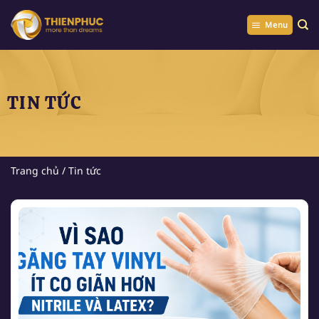
Chuyển
đến
Menu
nội
dung
TIN TỨC
Trang chủ
/
Tin tức