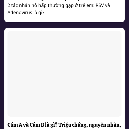
phòng ngừa
2 tác nhân hô hấp thường gặp ở trẻ em: RSV và
Adenovirus là gì?
Cúm A và Cúm B là gì? Triệu chứng, nguyên nhân,