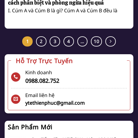
cách phân biệt và phòng ngừa hiệu quả
I. Cúm A và Cúm B là gì? Cúm A và Cúm B đều là
1
2
3
4
…
10
Hỗ Trợ Trực Tuyến
Kinh doanh
0988.082.752
Email liên hệ
ytethienphuc@gmail.com
Sản Phẩm Mới