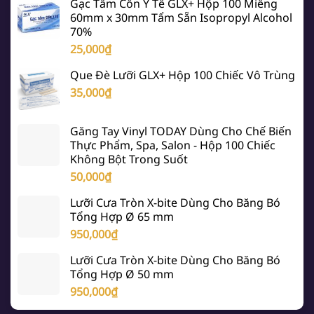
Gạc Tẩm Cồn Y Tế GLX+ Hộp 100 Miếng
60mm x 30mm Tẩm Sẵn Isopropyl Alcohol
70%
25,000
₫
Que Đè Lưỡi GLX+ Hộp 100 Chiếc Vô Trùng
35,000
₫
Găng Tay Vinyl TODAY Dùng Cho Chế Biến
Thực Phẩm, Spa, Salon - Hộp 100 Chiếc
Không Bột Trong Suốt
50,000
₫
Lưỡi Cưa Tròn X-bite Dùng Cho Băng Bó
Tổng Hợp Ø 65 mm
950,000
₫
Lưỡi Cưa Tròn X-bite Dùng Cho Băng Bó
Tổng Hợp Ø 50 mm
950,000
₫