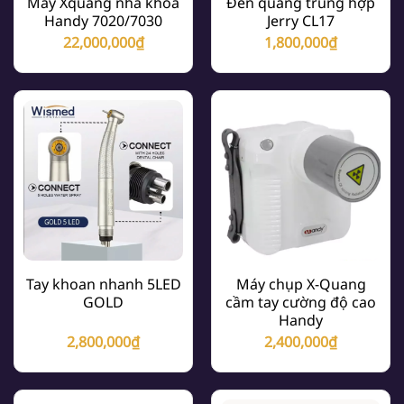
Máy Xquang nha khoa
Đèn quang trùng hợp
Handy 7020/7030
Jerry CL17
22,000,000
₫
1,800,000
₫
Tay khoan nhanh 5LED
Máy chụp X-Quang
GOLD
cầm tay cường độ cao
Handy
2,800,000
₫
2,400,000
₫