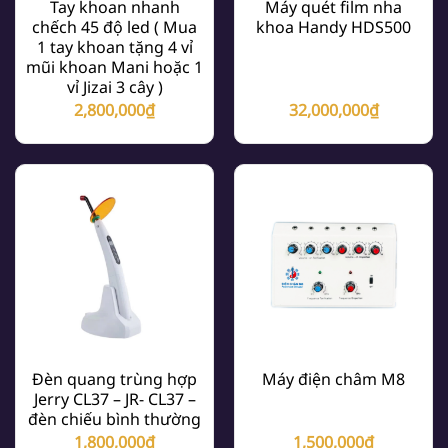
Tay khoan nhanh
Máy quét film nha
chếch 45 độ led ( Mua
khoa Handy HDS500
1 tay khoan tặng 4 vỉ
mũi khoan Mani hoặc 1
vỉ Jizai 3 cây )
2,800,000
₫
32,000,000
₫
Đèn quang trùng hợp
Máy điện châm M8
Jerry CL37 – JR- CL37 –
đèn chiếu bình thường
1,800,000
₫
1,500,000
₫