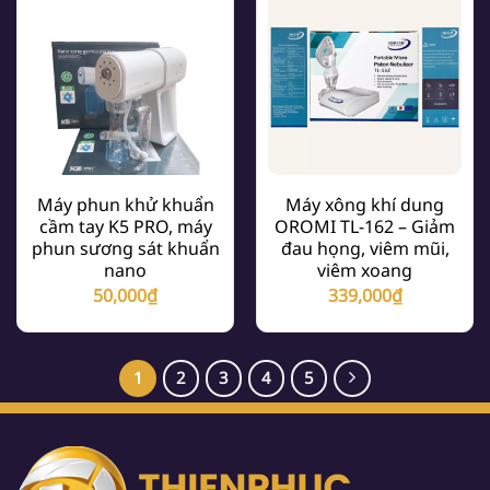
Máy phun khử khuẩn
Máy xông khí dung
cầm tay K5 PRO, máy
OROMI TL-162 – Giảm
phun sương sát khuẩn
đau họng, viêm mũi,
nano
viêm xoang
50,000
₫
339,000
₫
1
2
3
4
5