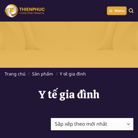
Chuyển
đến
Menu
nội
dung
Trang chủ
/
Sản phẩm
/
Y tế gia đình
Y tế gia đình