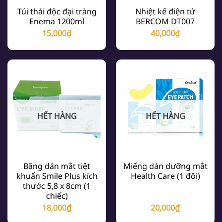
Túi thải độc đại tràng
Nhiệt kế điện tử
Enema 1200ml
BERCOM DT007
15,000
₫
40,000
₫
HẾT HÀNG
HẾT HÀNG
Băng dán mắt tiệt
Miếng dán dưỡng mắt
khuẩn Smile Plus kích
Health Care (1 đôi)
thước 5,8 x 8cm (1
chiếc)
18,000
₫
20,000
₫