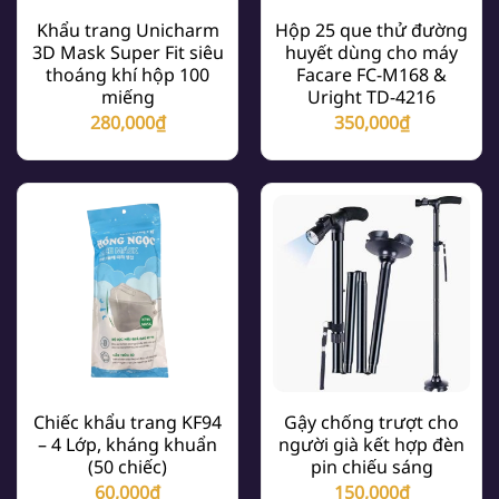
Khẩu trang Unicharm
Hộp 25 que thử đường
3D Mask Super Fit siêu
huyết dùng cho máy
thoáng khí hộp 100
Facare FC-M168 &
miếng
Uright TD-4216
280,000
₫
350,000
₫
Chiếc khẩu trang KF94
Gậy chống trượt cho
– 4 Lớp, kháng khuẩn
người già kết hợp đèn
(50 chiếc)
pin chiếu sáng
60,000
₫
150,000
₫