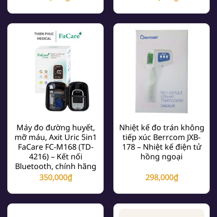
Máy đo đường huyết,
Nhiệt kế đo trán không
mỡ máu, Axit Uric 5in1
tiếp xúc Berrcom JXB-
FaCare FC-M168 (TD-
178 – Nhiệt kế điện tử
4216) – Kết nối
hồng ngoại
Bluetooth, chính hãng
350,000
₫
298,000
₫