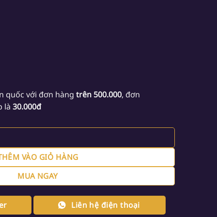
n quốc với đơn hàng
trên 500.000
, đơn
p là
30.000đ
 Ultra Plus Hộp 25 que số lượng
THÊM VÀO GIỎ HÀNG
MUA NGAY
er
Liên hệ điện thoại