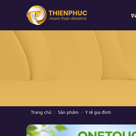
Chuyển
đến
V
nội
dung
Trang chủ
/
Sản phẩm
/
Y tế gia đình