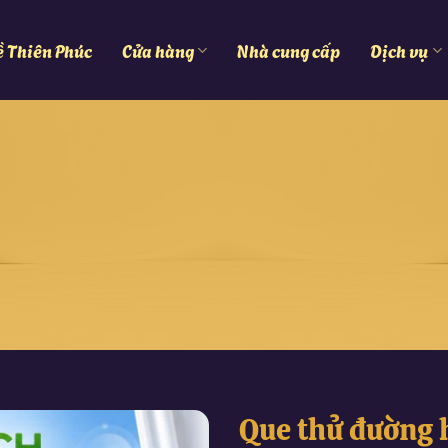
ề Thiên Phúc
Cửa hàng
Nhà cung cấp
Dịch vụ
Que thử đường 