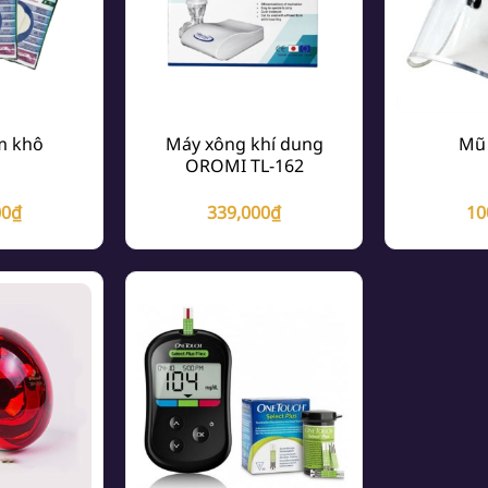
m khô
Máy xông khí dung
Mũ
OROMI TL-162
00
₫
339,000
₫
10