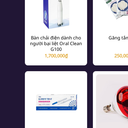
Bàn chải điện dành cho
Găng tắ
người bại liệt Oral Clean
G100
1,700,000
₫
250,0