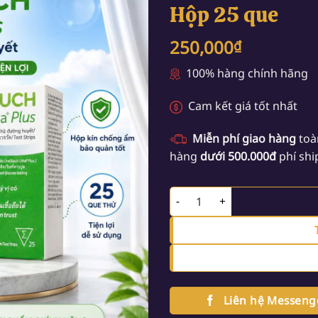
Hộp 25 que
250,000
₫
100% hàng chính hãng
Cam kết giá tốt nhất
Miễn phí giao hàng
toà
hàng
dưới 500.000đ
phí shi
Que thử đường huyết OneTouch
Liên hệ Messeng