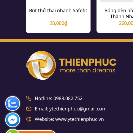
Bút thử thai nhanh Safefit
Bóng đèn hồ
Thành Nh
20,000
₫
260,0
Hotline: 0988.082.752
Email: ytethienphuc@gmail.com
Website: www.ytethienphuc.vn