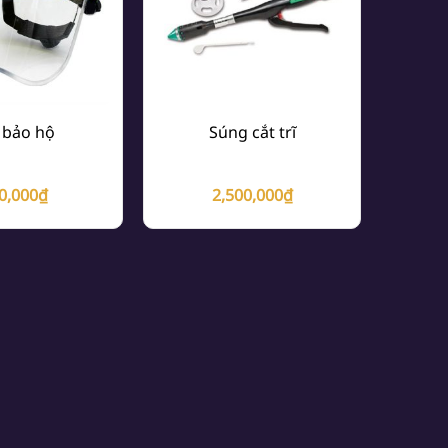
 bảo hộ
Súng cắt trĩ
0,000
₫
2,500,000
₫