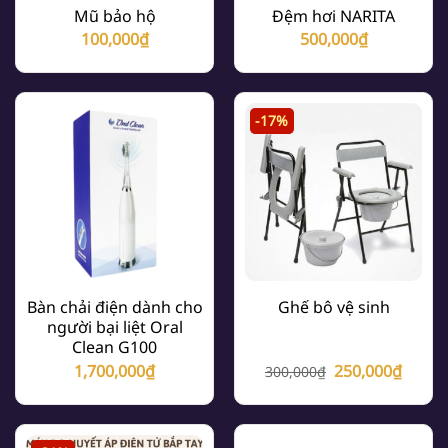
Mũ bảo hộ
Đệm hơi NARITA
100,000
₫
500,000
₫
-17%
Bàn chải điện dành cho
Ghế bô vệ sinh
người bại liệt Oral
Clean G100
Giá
Giá
1,700,000
₫
250,000
₫
300,000
₫
gốc
hiện
là:
tại
300,000₫.
là: