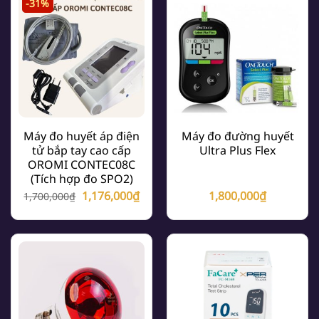
-31%
250,0
Máy đo huyết áp điện
Máy đo đường huyết
tử bắp tay cao cấp
Ultra Plus Flex
OROMI CONTEC08C
(Tích hợp đo SPO2)
Giá
Giá
1,176,000
₫
1,800,000
₫
1,700,000
₫
gốc
hiện
là:
tại
1,700,000₫.
là:
1,176,000₫.