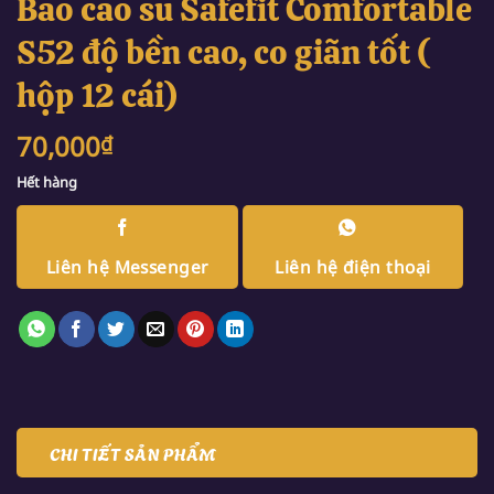
Bao cao su Safefit Comfortable
S52 độ bền cao, co giãn tốt (
hộp 12 cái)
70,000
₫
Hết hàng
Liên hệ Messenger
Liên hệ điện thoại
CHI TIẾT SẢN PHẨM