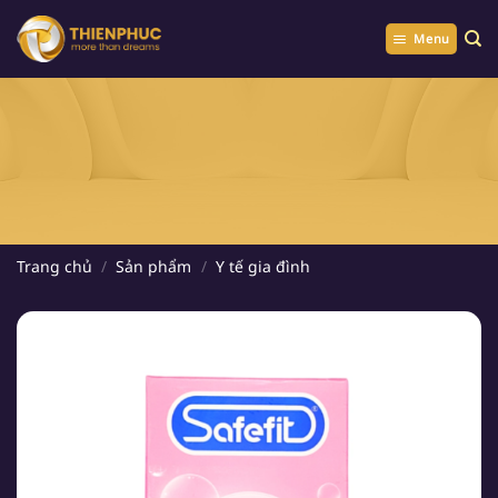
Chuyển
đến
Menu
nội
dung
Trang chủ
/
Sản phẩm
/
Y tế gia đình