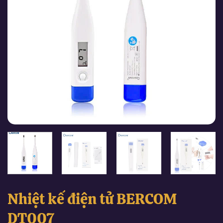
Nhiệt kế điện tử BERCOM
DT007