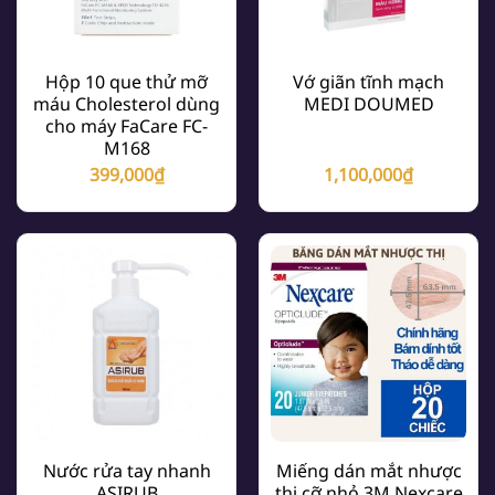
Hộp 10 que thử mỡ
Vớ giãn tĩnh mạch
máu Cholesterol dùng
MEDI DOUMED
cho máy FaCare FC-
M168
399,000
₫
1,100,000
₫
Nước rửa tay nhanh
Miếng dán mắt nhược
ASIRUB
thị cỡ nhỏ 3M Nexcare