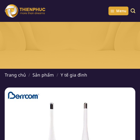
Chuyển
đến
Menu
nội
dung
Trang chủ
/
Sản phẩm
/
Y tế gia đình