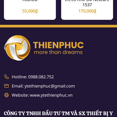
1537
55,000
₫
170,000
₫
Hotline: 0988.082.752
Email: ytethienphuc@gmail.com
Website: www.ytethienphuc.vn
CÔNG TY TNHH ĐẦU TƯ TM VÀ SX THIẾT BỊ Y