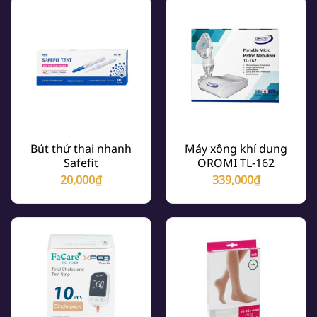
1,700,000₫.
là:
1,17
Bút thử thai nhanh
Máy xông khí dung
Safefit
OROMI TL-162
20,000
₫
339,000
₫