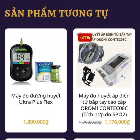
SẢN PHẨM TƯƠNG TỰ
-31%
Máy đo đường huyết
Máy đo huyết áp điện
Ultra Plus Flex
tử bắp tay cao cấp
OROMI CONTEC08C
(Tích hợp đo SPO2)
Giá
Giá
1,800,000
₫
1,176,000
₫
1,700,000
₫
gốc
hiện
là:
tại