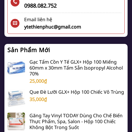
0988.082.752
Email liên hệ
ytethienphuc@gmail.com
Sản Phẩm Mới
Gạc Tẩm Cồn Y Tế GLX+ Hộp 100 Miếng
60mm x 30mm Tẩm Sẵn Isopropyl Alcohol
70%
25,000
₫
Que Đè Lưỡi GLX+ Hộp 100 Chiếc Vô Trùng
35,000
₫
Găng Tay Vinyl TODAY Dùng Cho Chế Biến
Thực Phẩm, Spa, Salon - Hộp 100 Chiếc
Không Bột Trong Suốt