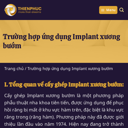
Chuyển
đến
Menu
nội
dung
Trường hợp ứng dụng Implant xương
bướm
Trang chủ
/
Trường hợp ứng dụng Implant xương bướm
I. Tổng quan về cấy ghép Implant xương bướm:
Cấy ghép Implant xương bướm là một phương pháp
phẫu thuật nha khoa tiên tiến, được ứng dụng để phục
hồi răng bị mất ở khu vực hàm trên, đặc biệt là khu vực
răng trong (răng hàm). Phương pháp này đã được giới
thiệu lần đầu vào năm 1974. Hiện nay đang trở thành