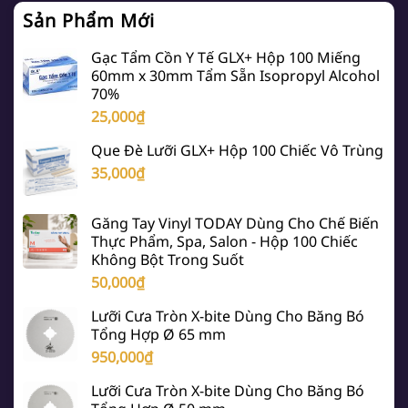
Sản Phẩm Mới
Gạc Tẩm Cồn Y Tế GLX+ Hộp 100 Miếng
60mm x 30mm Tẩm Sẵn Isopropyl Alcohol
70%
25,000
₫
Que Đè Lưỡi GLX+ Hộp 100 Chiếc Vô Trùng
35,000
₫
Găng Tay Vinyl TODAY Dùng Cho Chế Biến
Thực Phẩm, Spa, Salon - Hộp 100 Chiếc
Không Bột Trong Suốt
50,000
₫
Lưỡi Cưa Tròn X-bite Dùng Cho Băng Bó
Tổng Hợp Ø 65 mm
950,000
₫
Lưỡi Cưa Tròn X-bite Dùng Cho Băng Bó