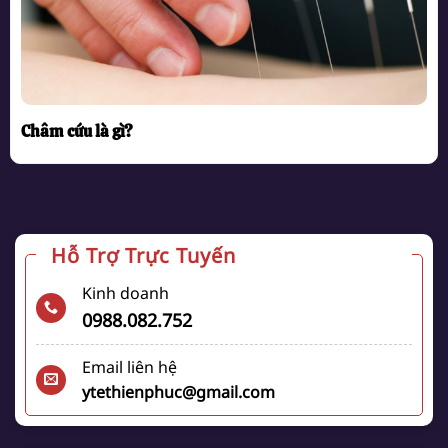
Châm cứu là gì?
Hỗ Trợ Trực Tuyến
Kinh doanh
0988.082.752
Email liên hệ
ytethienphuc@gmail.com