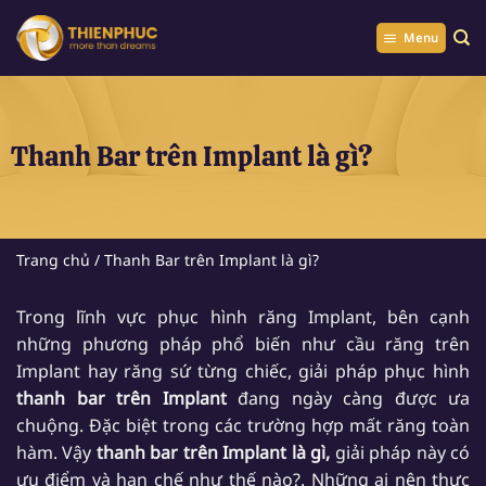
Chuyển
đến
Menu
nội
dung
Thanh Bar trên Implant là gì?
Trang chủ
/
Thanh Bar trên Implant là gì?
Trong lĩnh vực phục hình răng Implant, bên cạnh
những phương pháp phổ biến như cầu răng trên
Implant hay răng sứ từng chiếc, giải pháp phục hình
thanh bar trên Implant
đang ngày càng được ưa
chuộng. Đặc biệt trong các trường hợp mất răng toàn
hàm. Vậy
thanh bar trên Implant là gì,
giải pháp này có
ưu điểm và hạn chế như thế nào?. Những ai nên thực