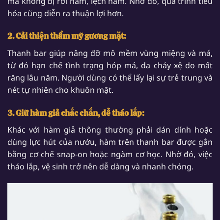
mà không bị rơi hàm, lệch hàm. Nhờ đó, quá trình tiêu
hóa cũng diễn ra thuận lợi hơn.
2. Cải thiện thẩm mỹ gương mặt:
Thanh bar giúp nâng đỡ mô mềm vùng miệng và má,
từ đó hạn chế tình trạng hóp má, da chảy xệ do mất
răng lâu năm. Người dùng có thể lấy lại sự trẻ trung và
nét tự nhiên cho khuôn mặt.
3. Giữ hàm giả chắc chắn, dễ tháo lắp:
Khác với hàm giả thông thường phải dán dính hoặc
dùng lực hút của nướu, hàm trên thanh bar được gắn
bằng cơ chế snap-on hoặc ngàm cơ học. Nhờ đó, việc
tháo lắp, vệ sinh trở nên dễ dàng và nhanh chóng.