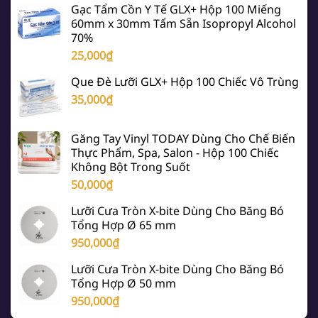
Gạc Tẩm Cồn Y Tế GLX+ Hộp 100 Miếng
60mm x 30mm Tẩm Sẵn Isopropyl Alcohol
70%
25,000
₫
Que Đè Lưỡi GLX+ Hộp 100 Chiếc Vô Trùng
35,000
₫
Găng Tay Vinyl TODAY Dùng Cho Chế Biến
Thực Phẩm, Spa, Salon - Hộp 100 Chiếc
Không Bột Trong Suốt
50,000
₫
Lưỡi Cưa Tròn X-bite Dùng Cho Băng Bó
Tổng Hợp Ø 65 mm
950,000
₫
Lưỡi Cưa Tròn X-bite Dùng Cho Băng Bó
Tổng Hợp Ø 50 mm
950,000
₫