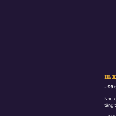
III.
– Độ 
Nhu c
tăng 