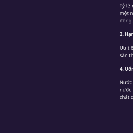
Tỷ lệ
một n
động.
3. Hạ
Ưu ti
sẵn t
4. Uố
Nước 
nước 
chất 