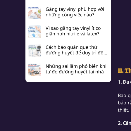
hợp nào?
Găng tay vinyl phù hợp với
những công việc nào?
Vì sao găng tay vinyl ít co
giãn hơn nitrile và latex?
Cách bảo quản que thử
đường huyết để duy trì độ
chính xác
Những sai lầm phổ biến khi
II. T
tự đo đường huyết tại nhà
1. Đa
Bao g
bảo r
thiết.
2. Câ