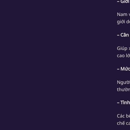
– Giới
Nam v
giới d
– Cân
Giúp 
cao l
– Mức
Người
thườn
– Tìn
Các b
chế c