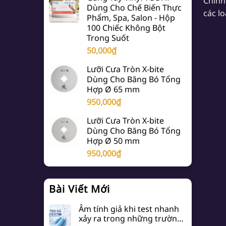
Chính
Dùng Cho Chế Biến Thực
các l
Phẩm, Spa, Salon - Hộp
100 Chiếc Không Bột
Trong Suốt
50,000
₫
Lưỡi Cưa Tròn X-bite
Dùng Cho Băng Bó Tổng
Hợp Ø 65 mm
950,000
₫
Lưỡi Cưa Tròn X-bite
Dùng Cho Băng Bó Tổng
Hợp Ø 50 mm
950,000
₫
Bài Viết Mới
Âm tính giả khi test nhanh
xảy ra trong những trường