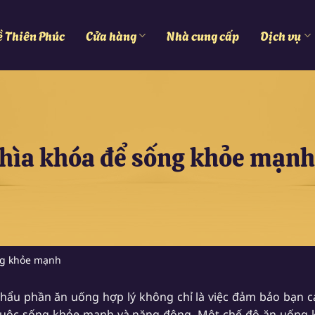
ề Thiên Phúc
Cửa hàng
Nhà cung cấp
Dịch vụ
Chìa khóa để sống khỏe mạnh
ng khỏe mạnh
hẩu phần ăn uống hợp lý không chỉ là việc đảm bảo bạn c
uộc sống khỏe mạnh và năng động. Một chế độ ăn uống kho