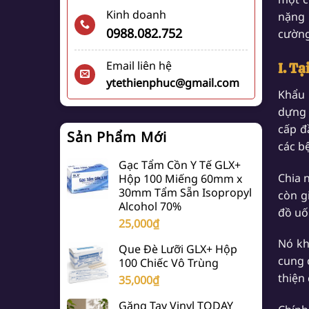
Kinh doanh
nặng 
0988.082.752
cường
Email liên hệ
I. T
ytethienphuc@gmail.com
Khẩu 
dựng 
cấp đ
Sản Phẩm Mới
các b
Gạc Tẩm Cồn Y Tế GLX+
Chia 
Hộp 100 Miếng 60mm x
30mm Tẩm Sẵn Isopropyl
còn g
Alcohol 70%
đồ uố
25,000
₫
Nó kh
Que Đè Lưỡi GLX+ Hộp
cung 
100 Chiếc Vô Trùng
thiện
35,000
₫
Găng Tay Vinyl TODAY