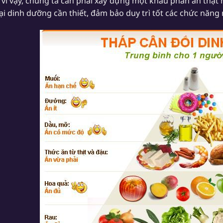
 vì vậy, chúng ta cần phải xây dựng một khẩu phần ăn thật
oại dinh dưỡng cần thiết, đảm bảo duy trì tốt các chức năn