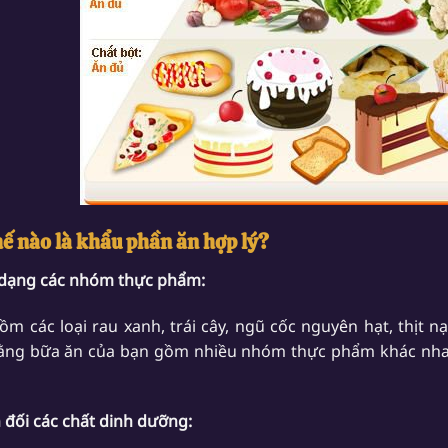
hế nào là khẩu phần ăn hợp lý?
 dạng các nhóm thực phẩm:
ồm các loại rau xanh, trái cây, ngũ cốc nguyên hạt, thịt 
ằng bữa ăn của bạn gồm nhiều nhóm thực phẩm khác nhau
n đối các chất dinh dưỡng: