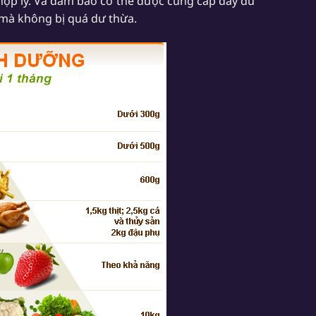
 hợp lý. Và đảm bảo cơ thể được cung cấp đầy đủ
g mà không bị quá dư thừa.