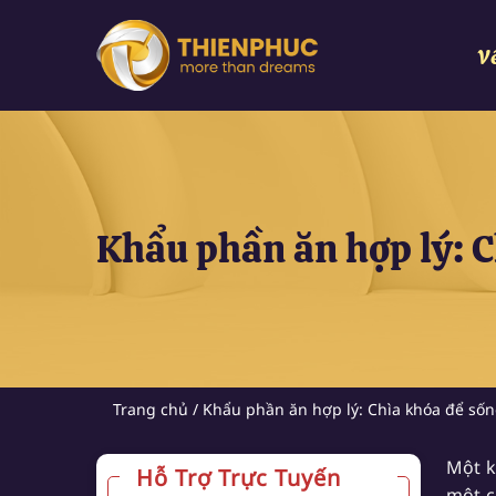
Chuyển
đến
V
nội
dung
Khẩu phần ăn hợp lý: 
Trang chủ
/
Khẩu phần ăn hợp lý: Chìa khóa để số
Một k
Hỗ Trợ Trực Tuyến
một c