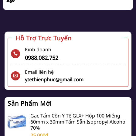
ngờ
Hỗ Trợ Trực Tuyến
Kinh doanh
0988.082.752
Email liên hệ
ytethienphuc@gmail.com
Sản Phẩm Mới
Gạc Tẩm Cồn Y Tế GLX+ Hộp 100 Miếng
60mm x 30mm Tẩm Sẵn Isopropyl Alcohol
70%
25,000
₫