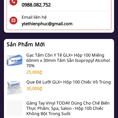
0988.082.752
Email liên hệ
ytethienphuc@gmail.com
Sản Phẩm Mới
Gạc Tẩm Cồn Y Tế GLX+ Hộp 100 Miếng
60mm x 30mm Tẩm Sẵn Isopropyl Alcohol
70%
25,000
₫
Que Đè Lưỡi GLX+ Hộp 100 Chiếc Vô Trùng
35,000
₫
Găng Tay Vinyl TODAY Dùng Cho Chế Biến
Thực Phẩm, Spa, Salon - Hộp 100 Chiếc
Không Bột Trong Suốt