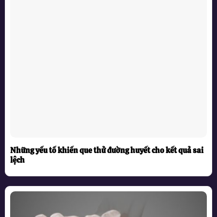
Những yếu tố khiến que thử đường huyết cho kết quả sai
lệch