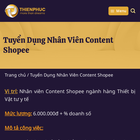
Chuyển
đến
Menu
nội
dung
Tuyển Dụng Nhân Viên Content
Shopee
Trang chủ
/
Tuyển Dụng Nhân Viên Content Shopee
Vị trí:
Nhân viên Content Shopee ngành hàng Thiết bị
Vật tư y tế
Mức lương:
6.000.000đ + % doanh số
Mô tả công việc: