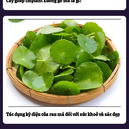
Cấy ghép Implant xương gò má là gì?
Tác dụng kỳ diệu của rau má đối với sức khoẻ và sắc đẹp