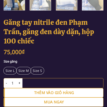
Găng tay nitrile đen Phạm
Trần, găng đen dày dặn, hộp
100 chiếc
75,000
₫
Size găng
Size L
Size M
Size S
Găng tay nitrile đen Phạm Trần, găng đen dày dặn, hộp 100 chi
THÊM VÀO GIỎ HÀNG
MUA NGAY