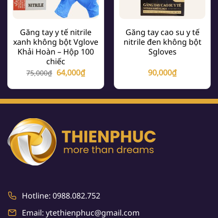
Găng tay y tế nitrile
Găng tay cao su y tế
xanh không bột Vglove
nitrile đen không bột
Khải Hoàn – Hộp 100
Sgloves
chiếc
Giá
Giá
64,000
₫
90,000
₫
75,000
₫
gốc
hiện
là:
tại
75,000₫.
là:
64,000₫.
Hotline: 0988.082.752
Email: ytethienphuc@gmail.com