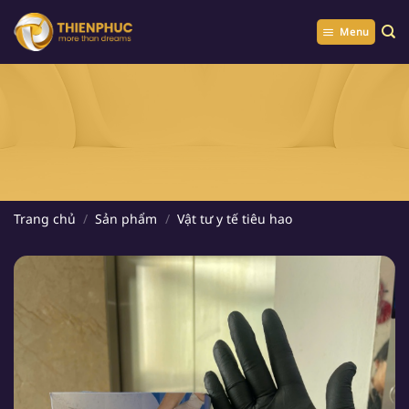
Chuyển
đến
Menu
nội
dung
Trang chủ
/
Sản phẩm
/
Vật tư y tế tiêu hao