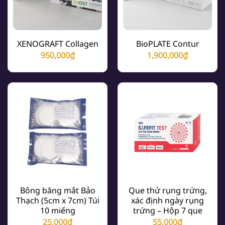
XENOGRAFT Collagen
BioPLATE Contur
950,000
₫
1,900,000
₫
Bông băng mắt Bảo
Que thử rụng trứng,
Thạch (5cm x 7cm) Túi
xác định ngày rụng
10 miếng
trứng – Hộp 7 que
25,000
₫
55,000
₫