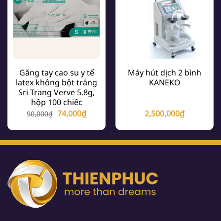
Găng tay cao su y tế
Máy hút dịch 2 bình
latex không bột trắng
KANEKO
Sri Trang Verve 5.8g,
hộp 100 chiếc
Giá
Giá
74,000
₫
2,500,000
₫
90,000
₫
gốc
hiện
là:
tại
90,000₫.
là:
74,000₫.