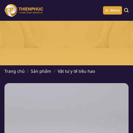
Chuyển
đến
Menu
nội
dung
Trang chủ
/
Sản phẩm
/
Vật tư y tế tiêu hao