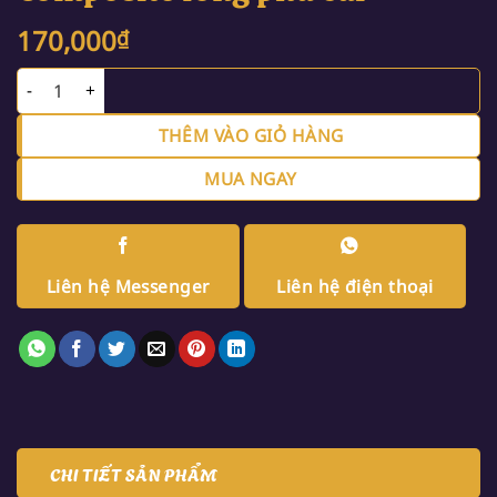
170,000
₫
Charmfill Flow HV – Composite lỏng phủ cùi số lượng
THÊM VÀO GIỎ HÀNG
MUA NGAY
Liên hệ Messenger
Liên hệ điện thoại
CHI TIẾT SẢN PHẨM