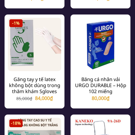
-1%
Găng tay y tế latex
Băng cá nhân vải
không bột dùng trong
URGO DURABLE – Hộp
thăm khám Sgloves
102 miếng
Giá
Giá
84,000
₫
80,000
₫
85,000
₫
gốc
hiện
là:
tại
85,000₫.
là:
-18%
84,000₫.