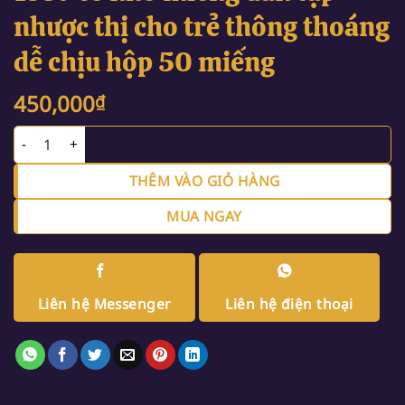
nhược thị cho trẻ thông thoáng
dễ chịu hộp 50 miếng
450,000
₫
Băng dán mắt 3M Nexcare 1537 cỡ nhỏ miếng dán tập nhược thị
THÊM VÀO GIỎ HÀNG
MUA NGAY
Liên hệ Messenger
Liên hệ điện thoại