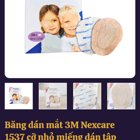
Băng dán mắt 3M Nexcare
1537 cỡ nhỏ miếng dán tập