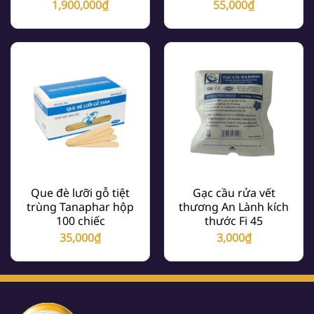
1,900,000
₫
55,000
₫
Que đè lưỡi gỗ tiệt
Gạc cầu rửa vết
trùng Tanaphar hộp
thương An Lành kích
100 chiếc
thước Fi 45
35,000
₫
3,000
₫