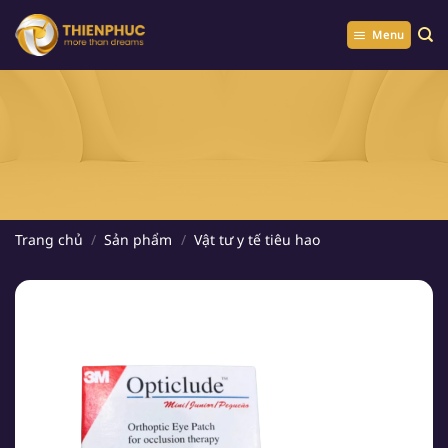
Chuyển
đến
Menu
nội
dung
Trang chủ
/
Sản phẩm
/
Vật tư y tế tiêu hao