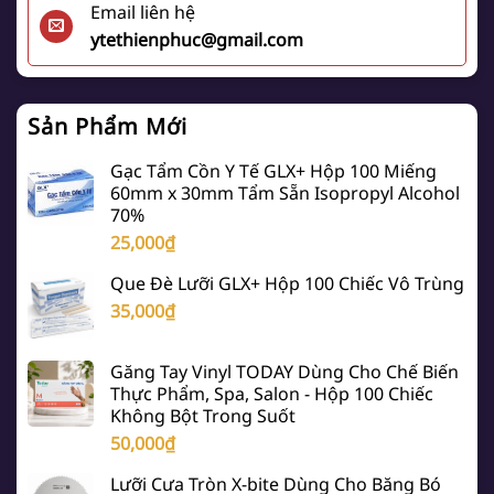
Email liên hệ
ytethienphuc@gmail.com
Sản Phẩm Mới
Gạc Tẩm Cồn Y Tế GLX+ Hộp 100 Miếng
60mm x 30mm Tẩm Sẵn Isopropyl Alcohol
70%
25,000
₫
Que Đè Lưỡi GLX+ Hộp 100 Chiếc Vô Trùng
35,000
₫
Găng Tay Vinyl TODAY Dùng Cho Chế Biến
Thực Phẩm, Spa, Salon - Hộp 100 Chiếc
Không Bột Trong Suốt
50,000
₫
Lưỡi Cưa Tròn X-bite Dùng Cho Băng Bó