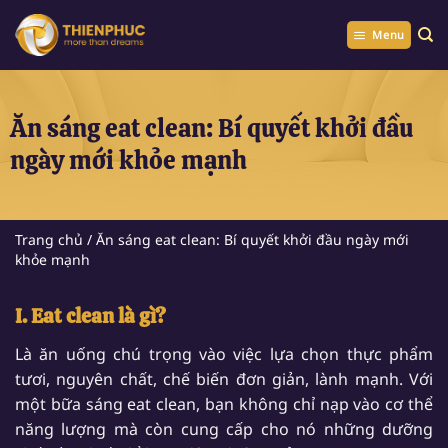
Chuyển
đến
Menu
nội
dung
Ăn sáng eat clean: Bí quyết khởi đầu
ngày mới khỏe mạnh
Trang chủ
/
Ăn sáng eat clean: Bí quyết khởi đầu ngày mới
khỏe mạnh
I. Eat clean là gì?
Là ăn uống chú trọng vào việc lựa chọn thực phẩm
tươi, nguyên chất, chế biến đơn giản, lành mạnh. Với
một bữa sáng eat clean, bạn không chỉ nạp vào cơ thể
năng lượng mà còn cung cấp cho nó những dưỡng