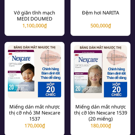
Vớ giãn tĩnh mạch
Đệm hơi NARITA
MEDI DOUMED
1,100,000
₫
500,000
₫
Miếng dán mắt nhược
Miếng dán mắt nhược
thị cỡ nhỏ 3M Nexcare
thị cỡ lớn Nexcare 1539
1537
(20 miếng)
170,000
₫
180,000
₫