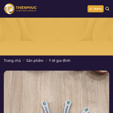
Chuyển
đến
Menu
nội
dung
Trang chủ
/
Sản phẩm
/
Y tế gia đình