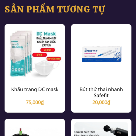
SẢN PHẨM TƯƠNG TỰ
Khẩu trang DC mask
Bút thử thai nhanh
Safefit
75,000
₫
20,000
₫