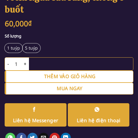
buốt
60,000
₫
Số lượng
1 tuýp
5 tuýp
Vecni ngừa sâu răng, chống ê buốt số lượng
THÊM VÀO GIỎ HÀNG
MUA NGAY
Liên hệ Messenger
Liên hệ điện thoại