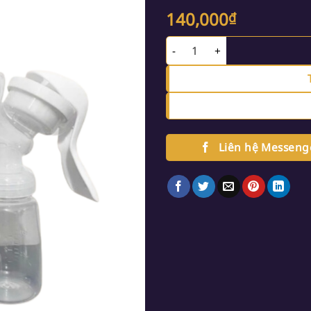
140,000
₫
Máy hút sữa cầm tay OROMI M
Liên hệ Messeng