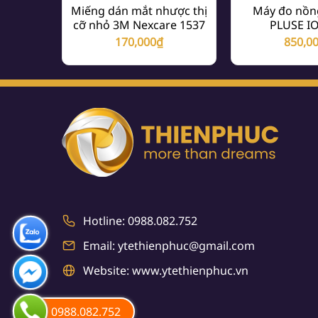
Miếng dán mắt nhược thị
Máy đo nồn
cỡ nhỏ 3M Nexcare 1537
PLUSE I
170,000
₫
850,0
Hotline: 0988.082.752
Email: ytethienphuc@gmail.com
Website: www.ytethienphuc.vn
0988.082.752