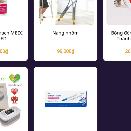
 mạch MEDI
Nạng nhôm
Bóng đè
ED
Thành
000
₫
99,000
₫
26