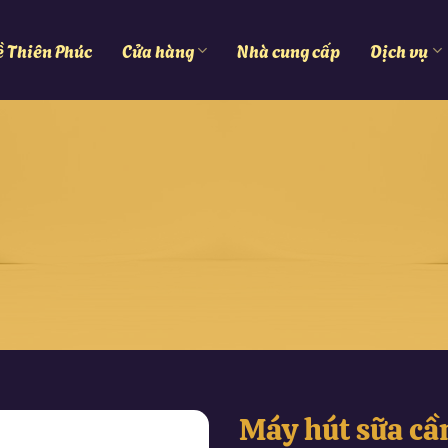
ề Thiên Phúc
Cửa hàng
Nhà cung cấp
Dịch vụ
Máy hút sữa c