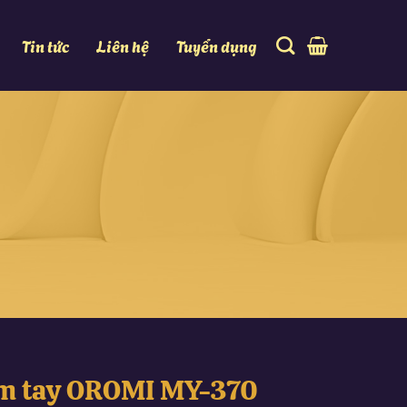
Tin tức
Liên hệ
Tuyển dụng
ầm tay OROMI MY-370