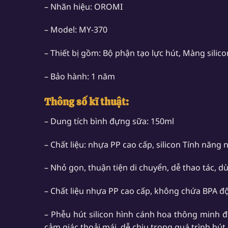
– Nhãn hiệu: OROMI
– Model: MY-370
– Thiết bị gồm: Bộ phận tạo lực hút, Màng sili
– Bảo hành: 1 năm
Thông số kĩ thuật:
– Dung tích bình đựng sữa: 150ml
– Chất liệu: nhựa PP cao cấp, silicon Tính năng n
– Nhỏ gọn, thuận tiện di chuyển, dễ thao tác, dù
– Chất liệu nhựa PP cao cấp, không chứa BPA độ
– Phễu hút silicon hình cánh hoa thông minh đ
cảm giác thoải mái, dễ chịu trong quá trình hút