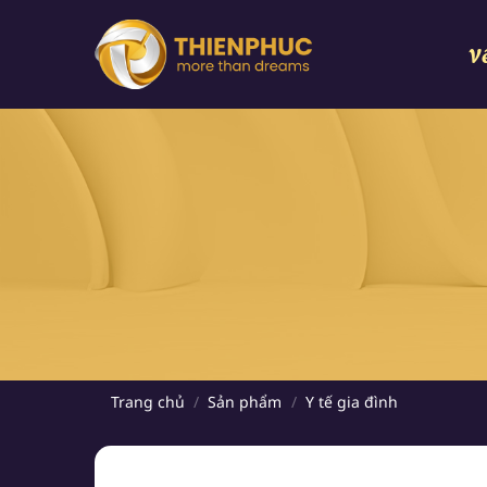
Chuyển
đến
V
nội
dung
Trang chủ
/
Sản phẩm
/
Y tế gia đình