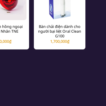
n hồng ngoại
Bàn chải điện dành cho
 Nhân TNE
người bại liệt Oral Clean
G100
0,000
₫
1,700,000
₫