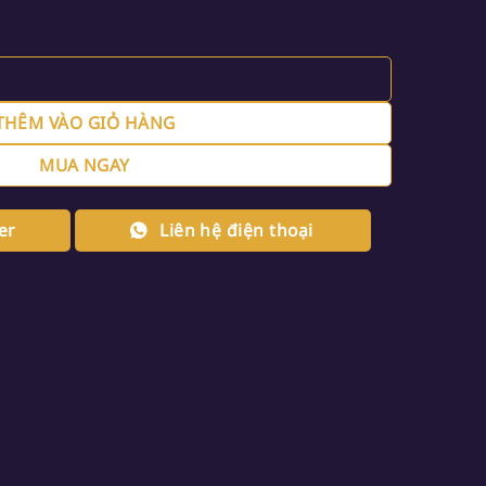
Y-370 số lượng
THÊM VÀO GIỎ HÀNG
MUA NGAY
er
Liên hệ điện thoại